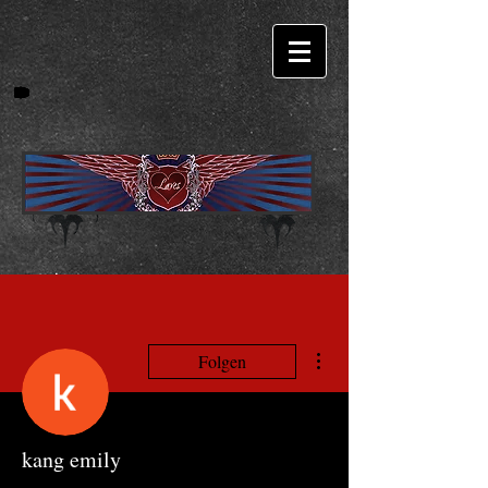
Weitere Optionen
Folgen
kang emily