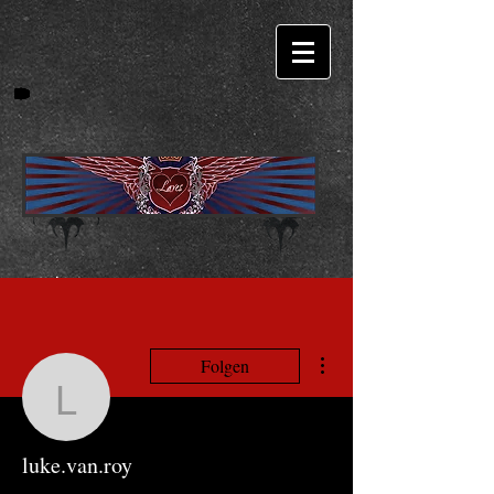
Weitere Optionen
Folgen
luke.van.roy
luke.van.roy