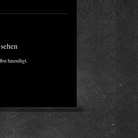
 sehen
lbst hinzufügt,